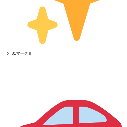
81マークⅡ