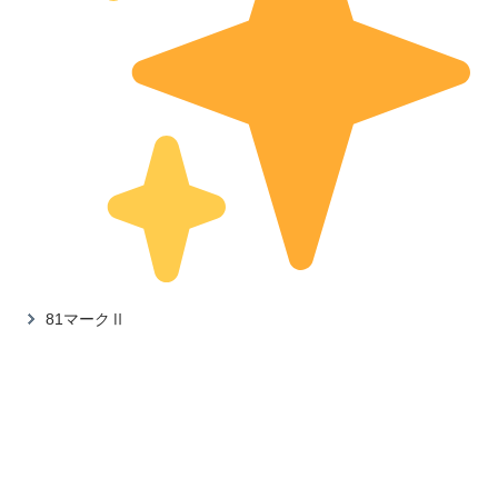
81マークⅡ