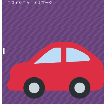
ＴＯＹＯＴＡ ８１マークⅡ