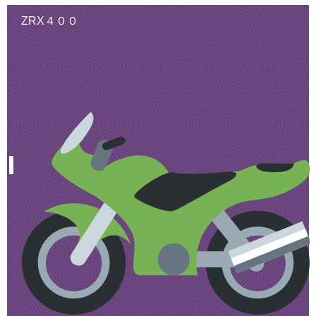
ZRX４００